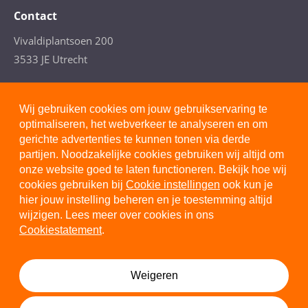
Contact
Vivaldiplantsoen 200
3533 JE Utrecht
T. 088- 277 4110
(Arbeidsdeskundig advies)
Wij gebruiken cookies om jouw gebruikservaring te
optimaliseren, het webverkeer te analyseren en om
gerichte advertenties te kunnen tonen via derde
partijen. Noodzakelijke cookies gebruiken wij altijd om
onze website goed te laten functioneren. Bekijk hoe wij
Privacystatement
cookies gebruiken bij
Cookie instellingen
ook kun je
hier jouw instelling beheren en je toestemming altijd
Cookiestatement
wijzigen. Lees meer over cookies in ons
Disclaimer
Cookiestatement
.
Algemene voorwaarden
Cookie instellingen
Weigeren
© 2026 Margolin