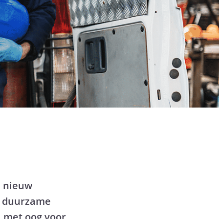
n nieuw
an duurzame
, met oog voor