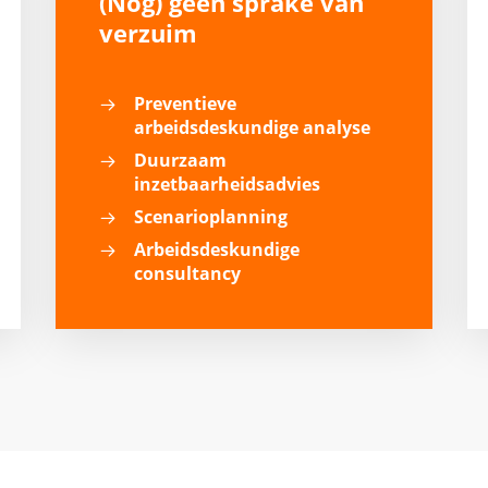
(Nog) geen sprake van
verzuim
Preventieve
arbeidsdeskundige analyse
Duurzaam
inzetbaarheidsadvies
Scenarioplanning
Arbeidsdeskundige
consultancy