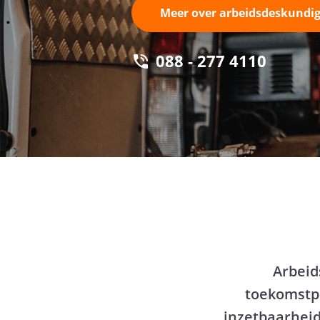
Meer over arbeidsdeskundig
088 - 277 4110
Arbeid
toekomstpe
inzetbaarheid