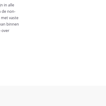
n in alle
n de non-
e met vaste
van binnen
 over