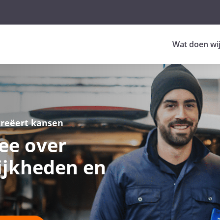
Wat doen wi
creëert kansen
ee over
ijkheden en
d