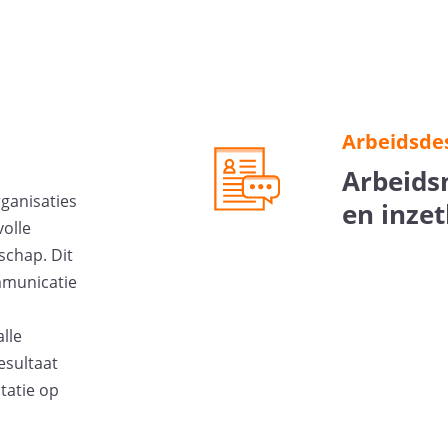
Arbeidsde
Arbeids
ganisaties
en inze
olle
schap. Dit
mmunicatie
lle
esultaat
tatie op