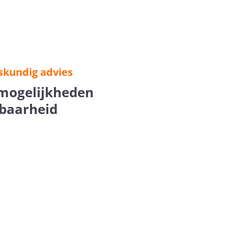
skundig advies
mogelijkheden
tbaarheid