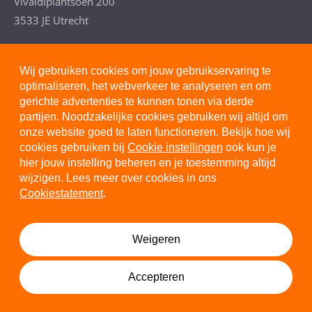
Vivaldiplantsoen 200
3533 JE Utrecht
T. 088- 277 4110
(Arbeidsdeskundig advies)
Wij gebruiken cookies om jouw gebruikservaring te
optimaliseren, het webverkeer te analyseren en om
gerichte advertenties te kunnen tonen via derde
partijen. Noodzakelijke cookies gebruiken wij altijd om
onze website goed te laten functioneren. Bekijk hoe wij
Privacystatement
cookies gebruiken bij
Cookie instellingen
ook kun je
hier jouw instelling beheren en je toestemming altijd
Cookiestatement
wijzigen. Lees meer over cookies in ons
Disclaimer
Cookiestatement
.
Algemene voorwaarden
Cookie instellingen
Weigeren
© 2026 Margolin
Accepteren
Deel deze pagina