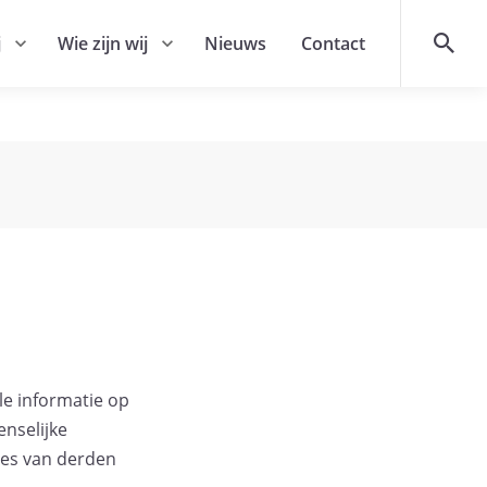
Margolin is onderdeel van
j
Wie zijn wij
Nieuws
Contact
le informatie op
enselijke
ites van derden