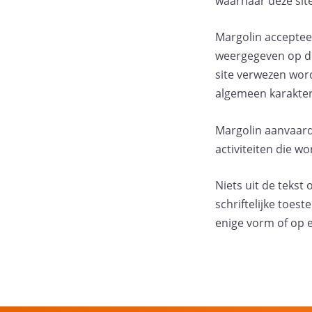
waarnaar deze sit
Margolin accepteer
weergegeven op de
site verwezen wor
algemeen karakter h
Margolin aanvaard
activiteiten die 
Niets uit de tekst
schriftelijke toe
enige vorm of op e