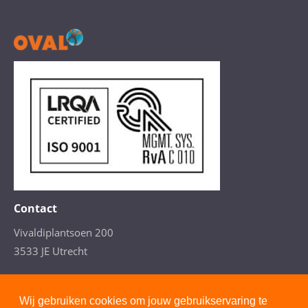
Contact
Vivaldiplantsoen 200
3533 JE Utrecht
T. 088- 277 4110
(Arbeidsdeskundig advies)
Wij gebruiken cookies om jouw gebruikservaring te