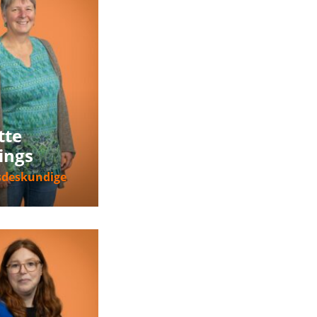
tte
ings
sdeskundige
nformatie