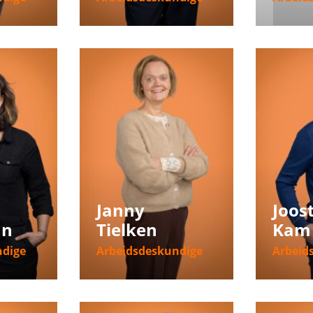
ie
Meer informatie
Meer i
Janny
Joos
an
Tielken
Kam
ndige
Arbeidsdeskundige
Arbeid
ie
Meer informatie
Meer i