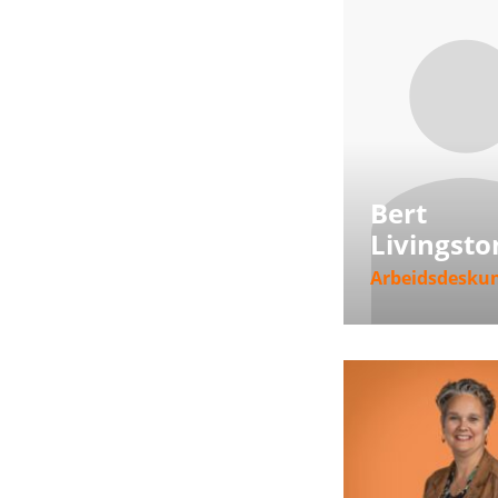
Bert
Livingsto
Arbeidsdesku
Meer informat