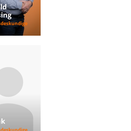
ld
ing
sdeskundige
nformatie
a
ak
sdeskundige