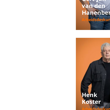
van den
Hanenbe
Arbeidsdesku
Meer informat
Henk
Koster
Arbeidsdesku