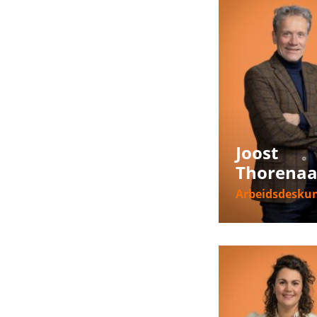
Joost
Thorenaa
Arbeidsdesku
Meer informat