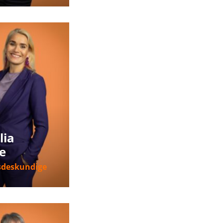
nformatie
lia
e
sdeskundige
nformatie