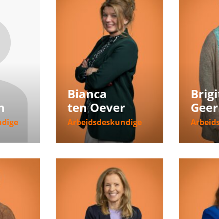
Bianca
Brigi
n
ten Oever
Geer
ndige
Arbeidsdeskundige
Arbeid
ie
Meer informatie
Meer i