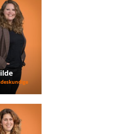
ilde
sdeskundige
nformatie