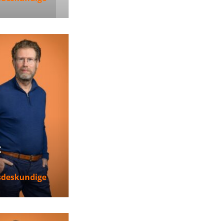
nformatie
t
sdeskundige
nformatie