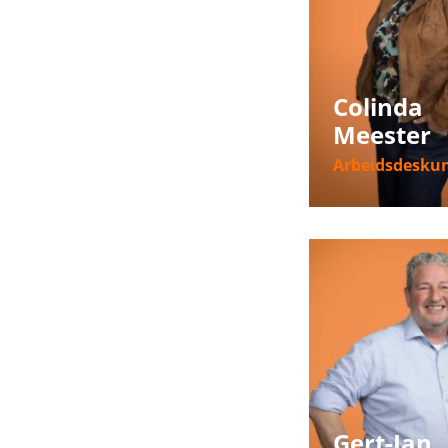
Colinda
Meester
Arbeidsdesku
Meer informat
Gert-Jan