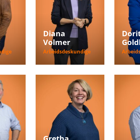
Diana
Dori
Volmer
Gold
ndige
Arbeidsdeskundige
Arbeid
ie
Meer informatie
Meer i
Gretha