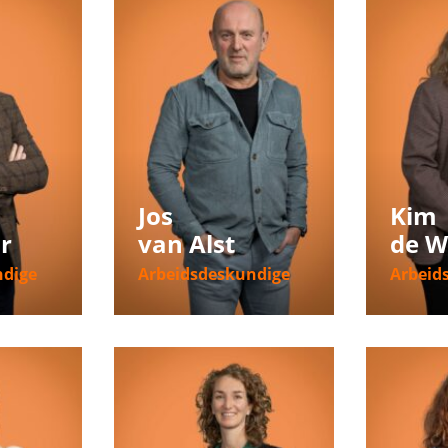
Jos
Kim
r
van Alst
de W
ndige
Arbeidsdeskundige
Arbeid
ie
Meer informatie
Meer i