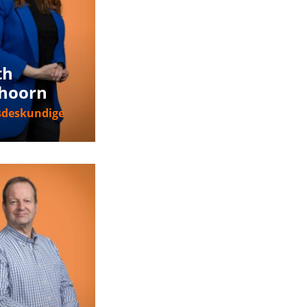
th
hoorn
sdeskundige
nformatie