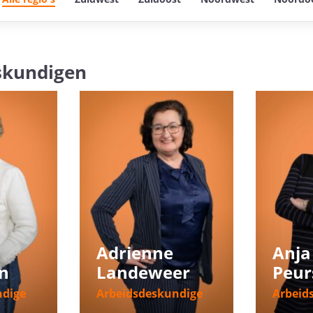
skundigen
Adrienne
Anja
n
Landeweer
Peu
ndige
Arbeidsdeskundige
Arbeid