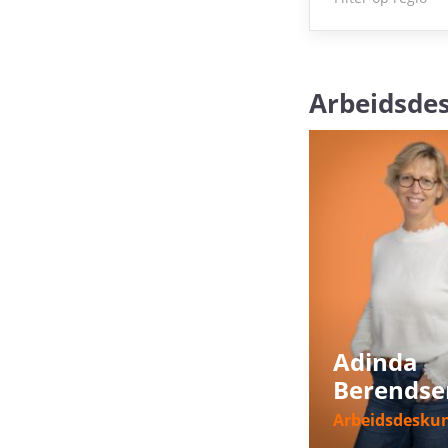
Arbeidsde
Adinda
Berendse
Arbeidsdesku