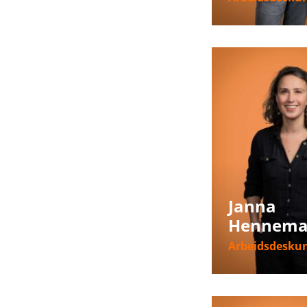
Meer informat
Janna
Hennem
Arbeidsdesku
Meer informat