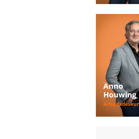
Meer informat
Anno
Houwing
Arbeidsdesku
Meer informat