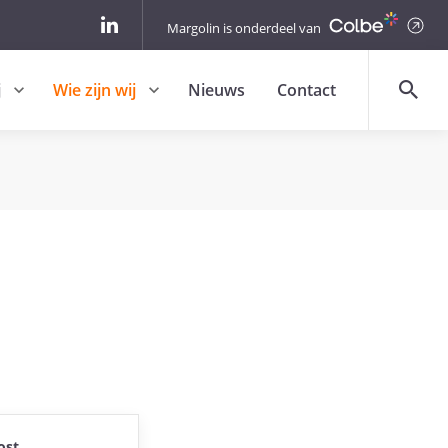
Margolin is onderdeel van
j
Wie zijn wij
Nieuws
Contact
ost