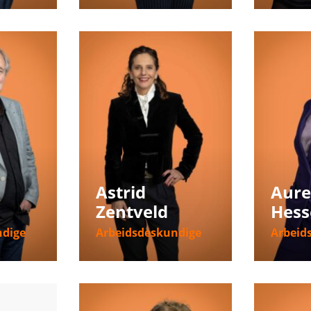
ie
Meer informatie
Meer i
Astrid
Aure
Zentveld
Hess
ndige
Arbeidsdeskundige
Arbeid
ie
Meer informatie
Meer i