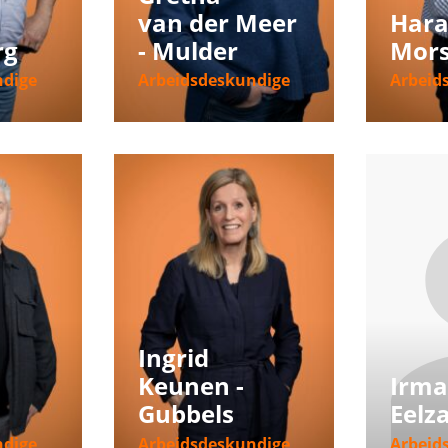
van der Meer
Hara
rg
- Mulder
Mors
ndige
Arbeidsdeskundige
Arbeid
ie
Meer informatie
Meer i
Ingrid
Keunen -
Irm
Gubbels
Eelz
ndige
Arbeidsdeskundige
Arbeid