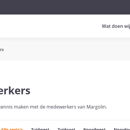
Wat doen wi
rs
rkers
 kennis maken met de medewerkers van Margolin.
Alle regio's
Zuidwest
Zuidoost
Noordwest
Noordo