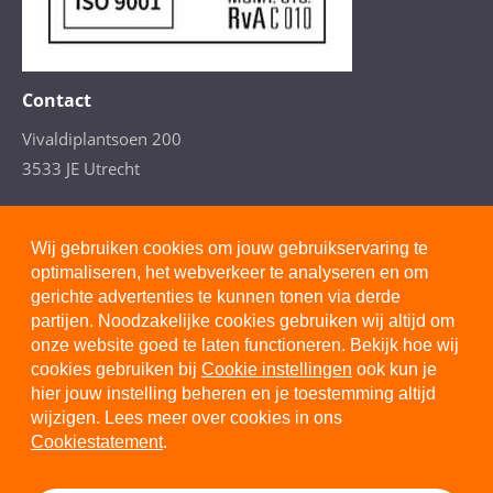
Contact
Vivaldiplantsoen 200
3533 JE Utrecht
T. 088- 277 4110
(Arbeidsdeskundig advies)
Wij gebruiken cookies om jouw gebruikservaring te
optimaliseren, het webverkeer te analyseren en om
gerichte advertenties te kunnen tonen via derde
partijen. Noodzakelijke cookies gebruiken wij altijd om
onze website goed te laten functioneren. Bekijk hoe wij
Privacystatement
cookies gebruiken bij
Cookie instellingen
ook kun je
hier jouw instelling beheren en je toestemming altijd
Cookiestatement
wijzigen. Lees meer over cookies in ons
Disclaimer
Cookiestatement
.
Algemene voorwaarden