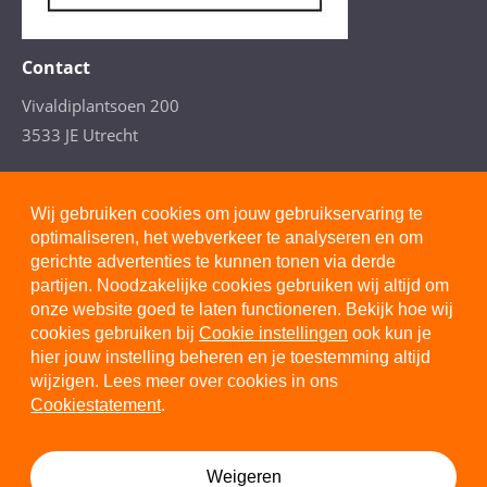
Contact
Vivaldiplantsoen 200
3533 JE Utrecht
T. 088- 277 4110
(Arbeidsdeskundig advies)
Wij gebruiken cookies om jouw gebruikservaring te
optimaliseren, het webverkeer te analyseren en om
gerichte advertenties te kunnen tonen via derde
partijen. Noodzakelijke cookies gebruiken wij altijd om
onze website goed te laten functioneren. Bekijk hoe wij
Privacystatement
cookies gebruiken bij
Cookie instellingen
ook kun je
hier jouw instelling beheren en je toestemming altijd
Cookiestatement
wijzigen. Lees meer over cookies in ons
Disclaimer
Cookiestatement
.
Algemene voorwaarden
Cookie instellingen
Weigeren