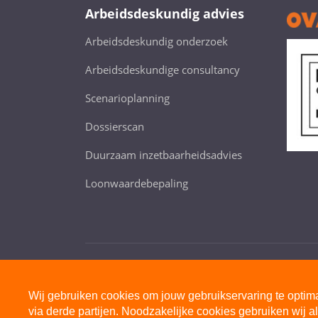
Arbeidsdeskundig advies
Arbeidsdeskundig onderzoek
Arbeidsdeskundige consultancy
Scenarioplanning
Dossierscan
Duurzaam inzetbaarheidsadvies
Loonwaardebepaling
© 2026 Margolin
Wij gebruiken cookies om jouw gebruikservaring te optima
via derde partijen. Noodzakelijke cookies gebruiken wij al