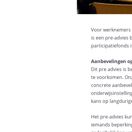
Voor werknemers u
is een pre-advies
participatiefonds i
Aanbevelingen op
Dit pre advies is
te voorkomen. Onz
concrete aanbeveli
onderwijsinstellin
kans op langdurige
Het pre-advies kun
iemands beperking