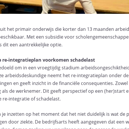
it het primair onderwijs die korter dan 13 maanden arbeids
 beschikbaar. Met een subsidie voor scholengemeenschappe
s dit een aantrekkelijke optie.
 re-integratieplan voorkomen schadelast
 bedoeld om in een vroegtijdig stadium arbeidsongeschikthe
e arbeidsdeskundige neemt het re-integratieplan onder de 
ngen en geeft inzicht in de financiële consequenties. Zowel
g als de werknemer. Dit geeft perspectief op een (her)start e
 re-integratie of schadelast.
 je inzetten op het moment dat het niet duidelijk is wat de 
en door ziekte. De bedrijfsarts heeft aangegeven dat een