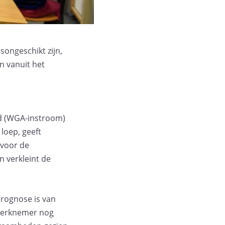
ongeschikt zijn,
n vanuit het
id (WGA-instroom)
loep, geeft
 voor de
n verkleint de
prognose is van
 werknemer nog