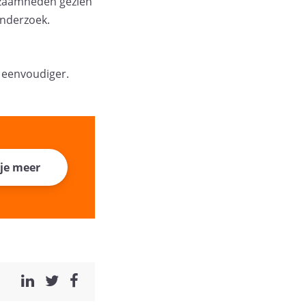
kzaamheden gezien
onderzoek.
t eenvoudiger.
 je meer