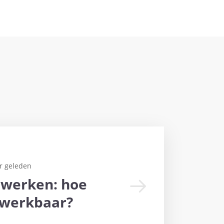
r geleden
rwerken: hoe
t werkbaar?