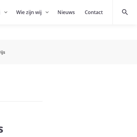
Margolin is onderdeel van
j
Wie zijn wij
Nieuws
Contact
ijs
js