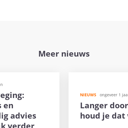
Meer nieuws
en
eging:
NIEUWS
ongeveer 1 jaa
 en
Langer doo
ig advies
houd je da
jk verder