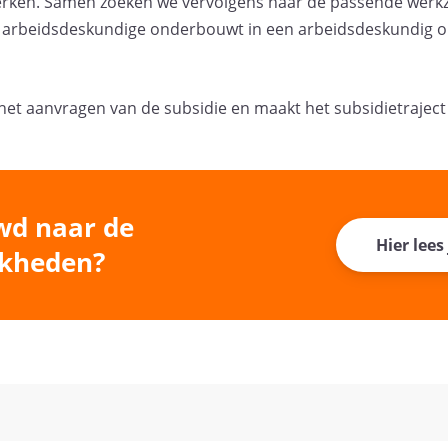
werken. Samen zoeken we vervolgens naar de passende wer
de arbeidsdeskundige onderbouwt in een arbeidsdeskundig 
 het aanvragen van de subsidie en maakt het subsidietrajec
wd naar de
Hier lees
jkheden?