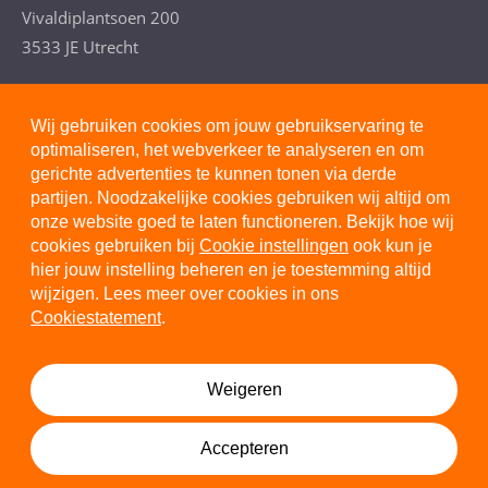
Vivaldiplantsoen 200
3533 JE Utrecht
T. 088- 277 4110
(Arbeidsdeskundig advies)
Wij gebruiken cookies om jouw gebruikservaring te
optimaliseren, het webverkeer te analyseren en om
gerichte advertenties te kunnen tonen via derde
partijen. Noodzakelijke cookies gebruiken wij altijd om
onze website goed te laten functioneren. Bekijk hoe wij
Privacystatement
cookies gebruiken bij
Cookie instellingen
ook kun je
hier jouw instelling beheren en je toestemming altijd
Cookiestatement
wijzigen. Lees meer over cookies in ons
Disclaimer
Cookiestatement
.
Algemene voorwaarden
Cookie instellingen
Weigeren
© 2026 Margolin
Accepteren
Deel dit artikel