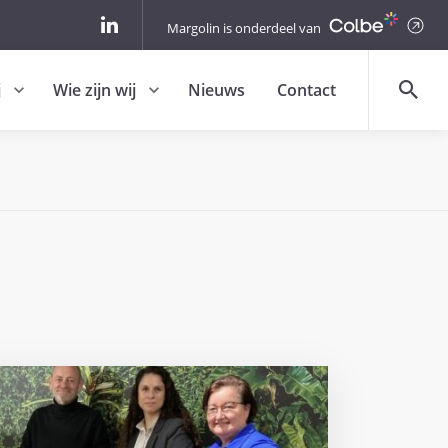
Margolin is onderdeel van
j
Wie zijn wij
Nieuws
Contact