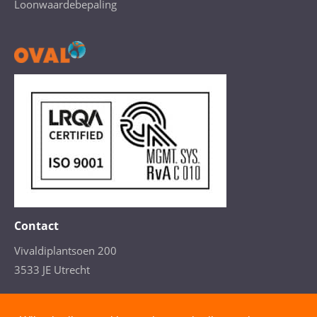
Loonwaardebepaling
Contact
Vivaldiplantsoen 200
3533 JE Utrecht
T. 088- 277 4110